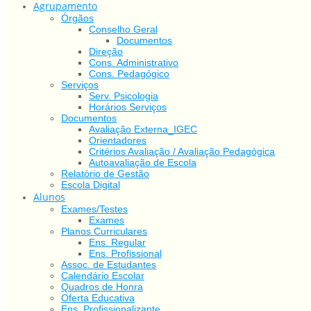
Agrupamento
Órgãos
Conselho Geral
Documentos
Direção
Cons. Administrativo
Cons. Pedagógico
Serviços
Serv. Psicologia
Horários Serviços
Documentos
Avaliação Externa_IGEC
Orientadores
Critérios Avaliação / Avaliação Pedagógica
Autoavaliação de Escola
Relatório de Gestão
Escola Digital
Alunos
Exames/Testes
Exames
Planos Curriculares
Ens. Regular
Ens. Profissional
Assoc. de Estudantes
Calendário Escolar
Quadros de Honra
Oferta Educativa
Ens. Profissionalizante