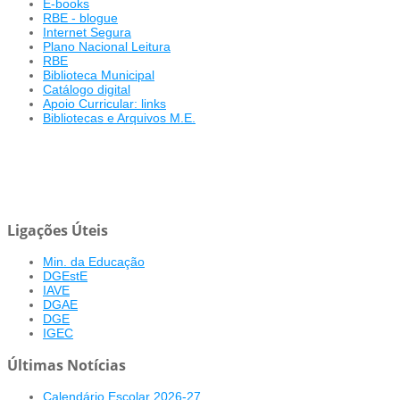
E-books
RBE - blogue
Internet Segura
Plano Nacional Leitura
RBE
Biblioteca Municipal
Catálogo digital
Apoio Curricular: links
Bibliotecas e Arquivos M.E.
Ligações Úteis
Min. da Educação
DGEstE
IAVE
DGAE
DGE
IGEC
Últimas Notícias
Calendário Escolar 2026-27