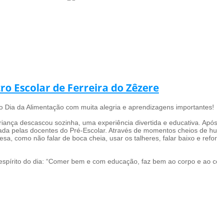
ro Escolar de Ferreira do Zêzere
o Dia da Alimentação com muita alegria e aprendizagens importantes!
criança descascou sozinha, uma experiência divertida e educativa. Apó
enada pelas docentes do Pré-Escolar. Através de momentos cheios de h
, como não falar de boca cheia, usar os talheres, falar baixo e refor
espírito do dia: “Comer bem e com educação, faz bem ao corpo e ao c