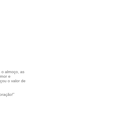
s o almoço, as
umor e
çou o valor de
oração!”