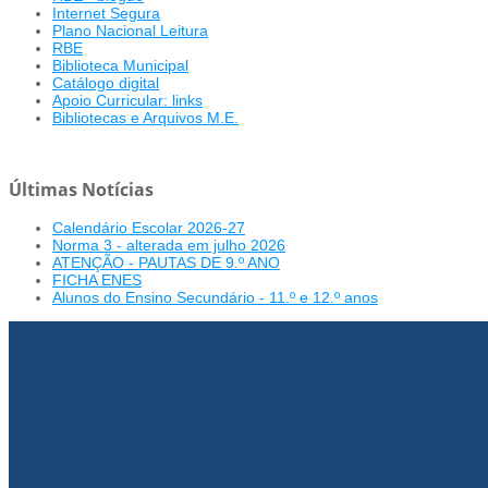
Internet Segura
Plano Nacional Leitura
RBE
Biblioteca Municipal
Catálogo digital
Apoio Curricular: links
Bibliotecas e Arquivos M.E.
Últimas Notícias
Calendário Escolar 2026-27
Norma 3 - alterada em julho 2026
ATENÇÃO - PAUTAS DE 9.º ANO
FICHA ENES
Alunos do Ensino Secundário - 11.º e 12.º anos