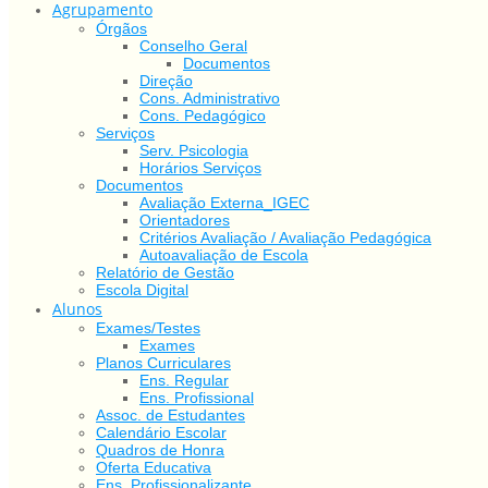
Agrupamento
Órgãos
Conselho Geral
Documentos
Direção
Cons. Administrativo
Cons. Pedagógico
Serviços
Serv. Psicologia
Horários Serviços
Documentos
Avaliação Externa_IGEC
Orientadores
Critérios Avaliação / Avaliação Pedagógica
Autoavaliação de Escola
Relatório de Gestão
Escola Digital
Alunos
Exames/Testes
Exames
Planos Curriculares
Ens. Regular
Ens. Profissional
Assoc. de Estudantes
Calendário Escolar
Quadros de Honra
Oferta Educativa
Ens. Profissionalizante