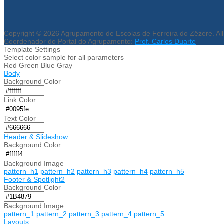
Copyright © 2026 Agrupamento de Escolas de Ferreira do Zêzere. All
Coordenador do Portal do Agrupamento:
Prof. Carlos Duarte
Template Settings
Select color sample for all parameters
Red
Green
Blue
Gray
Body
Background Color
Link Color
Text Color
Header & Slideshow
Background Color
Background Image
pattern_h1
pattern_h2
pattern_h3
pattern_h4
pattern_h5
Footer & Spotlight2
Background Color
Background Image
pattern_1
pattern_2
pattern_3
pattern_4
pattern_5
Layouts